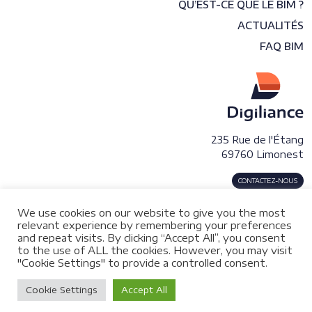
QU’EST-CE QUE LE BIM ?
ACTUALITÉS
FAQ BIM
235 Rue de l'Étang
69760 Limonest
CONTACTEZ-NOUS
We use cookies on our website to give you the most
relevant experience by remembering your preferences
and repeat visits. By clicking “Accept All”, you consent
to the use of ALL the cookies. However, you may visit
"Cookie Settings" to provide a controlled consent.
© 2026 DIGILIANCE Digitalisation du patrimoine immobilier.
Tout droits réservés.
Mentions légales
Cookie Settings
Accept All