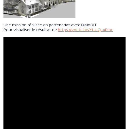
Une mission réalisée en partenariat avec BIMoDIT
Pour visualiser le résultat 👉
https://youtu.be/Yi-UQ-4Rinc