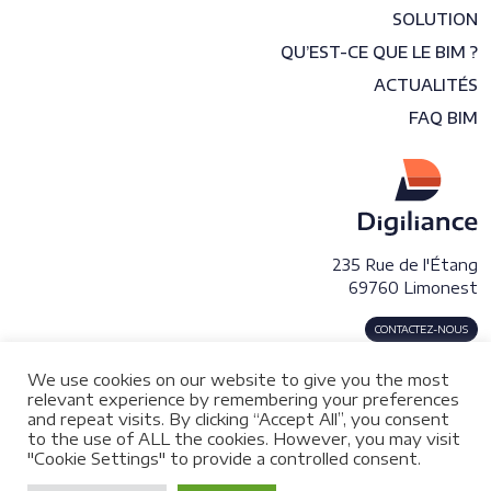
SOLUTION
QU’EST-CE QUE LE BIM ?
ACTUALITÉS
FAQ BIM
235 Rue de l'Étang
69760 Limonest
CONTACTEZ-NOUS
We use cookies on our website to give you the most
relevant experience by remembering your preferences
and repeat visits. By clicking “Accept All”, you consent
to the use of ALL the cookies. However, you may visit
© 2026 DIGILIANCE Digitalisation du patrimoine immobilier.
"Cookie Settings" to provide a controlled consent.
Tout droits réservés.