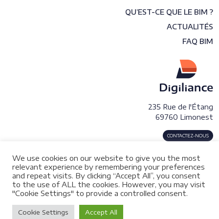
QU’EST-CE QUE LE BIM ?
ACTUALITÉS
FAQ BIM
235 Rue de l'Étang
69760 Limonest
CONTACTEZ-NOUS
We use cookies on our website to give you the most
relevant experience by remembering your preferences
and repeat visits. By clicking “Accept All”, you consent
to the use of ALL the cookies. However, you may visit
© 2026 DIGILIANCE Digitalisation du patrimoine immobilier.
"Cookie Settings" to provide a controlled consent.
Tout droits réservés.
Mentions légales
Cookie Settings
Accept All