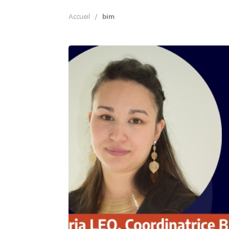
Accueil
/
bim