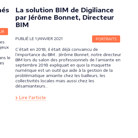
hés
La solution BIM de Digiliance
par Jérôme Bonnet, Directeur
BIM
UR
PUBLIÉ LE 1 JANVIER 2021
PORTRAITS
ves
njeux
C’était en 2018, il était déjà convaincu de
l’importance du BIM… Jérôme Bonnet, notre directeur
ans le
BIM lors du salon des professionnels de l’amiante en
les
septembre 2018 expliquait en quoi la maquette
numérique est un outil qui aide à la gestion de la
problématique amiante chez les bailleurs, les
collectivités locales mais aussi chez les
désamianteurs…
Lire l'article