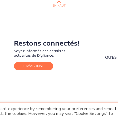
EN HAUT
Restons connectés!
Soyez informés des dernières
actualités de Digiliance.
QU’EST
JE M'ABONNE
vant experience by remembering your preferences and repeat
 ALL the cookies. However, you may visit "Cookie Settings" to
ine immobilier. Tout droits réservés.