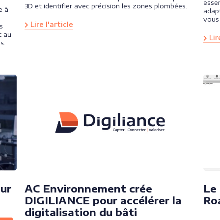
essen
3D et identifier avec précision les zones plombées.
e à
adapt
vous
Lire l'article
s
t au
Lire
s.
eur
AC Environnement crée
Le 
DIGILIANCE pour accélérer la
Ro
digitalisation du bâti