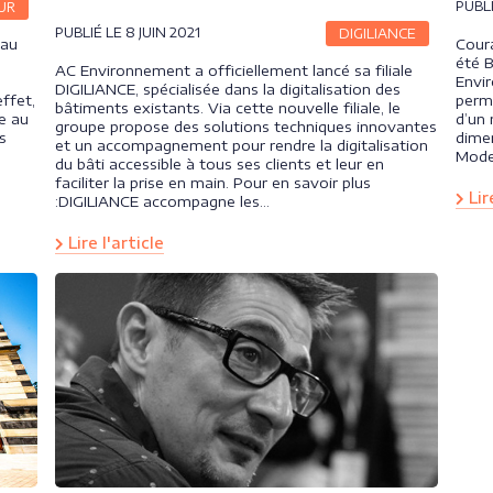
PUBLI
UR
PUBLIÉ LE 8 JUIN 2021
DIGILIANCE
 au
Coura
été B
AC Environnement a officiellement lancé sa filiale
Envir
DIGILIANCE, spécialisée dans la digitalisation des
ffet,
perm
bâtiments existants. Via cette nouvelle filiale, le
e au
d’un
groupe propose des solutions techniques innovantes
s
dimen
et un accompagnement pour rendre la digitalisation
Model
du bâti accessible à tous ses clients et leur en
faciliter la prise en main. Pour en savoir plus
Lire
:DIGILIANCE accompagne les…
Lire l'article