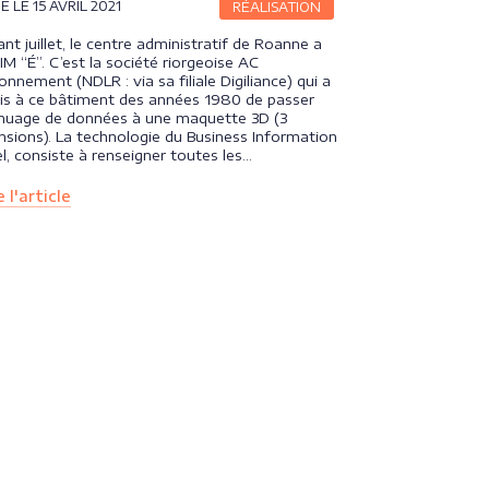
É LE 15 AVRIL 2021
RÉALISATION
nt juillet, le centre administratif de Roanne a
IM “É”. C’est la société riorgeoise AC
onnement (NDLR : via sa filiale Digiliance) qui a
is à ce bâtiment des années 1980 de passer
 nuage de données à une maquette 3D (3
sions). La technologie du Business Information
, consiste à renseigner toutes les…
 l'article