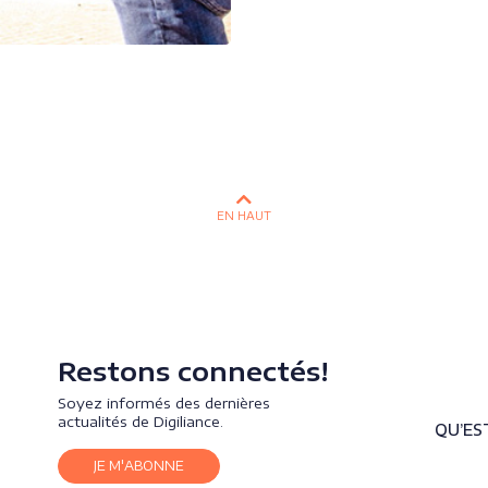
EN HAUT
Restons connectés!
Soyez informés des dernières
actualités de Digiliance.
QU’EST
JE M'ABONNE